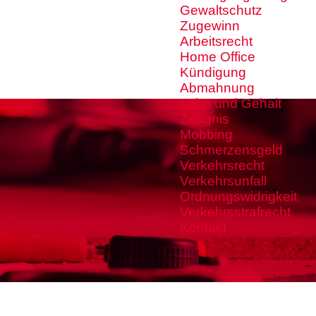
Gewaltschutz
Zugewinn
Arbeitsrecht
Home Office
Kündigung
Abmahnung
Lohn und Gehalt
Zeugnis
Mobbing
Schmerzensgeld
Verkehrsrecht
Verkehrsunfall
Ordnungswidrigkeit
Verkehrsstrafrecht
Kontakt