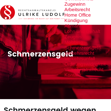
Zugewinn
Arbeitsrecht
Home Office
Kündigung
Abmahnung
Lohn und Gehalt
Zeugnis
Mobbing
Schmerzensgeld
Schmerzensgeld
Verkehrsrecht
Verkehrsunfall
Ordnungswidrigkeit
Verkehrsstrafrecht
Kontakt
Schmerzensgeld wegen